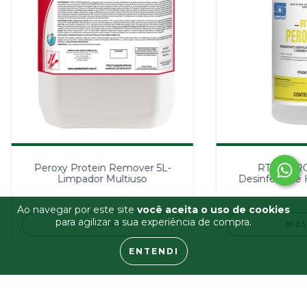
Peroxy Protein Remover 5L-
RTU PERO
Limpador Multiuso
Desinfetante H
Superfícies Fix
Crít
Ao navegar por este site
você aceita o uso de cookies
para agilizar a sua experiência de compra.
ESPIAR
ES
ENTENDI