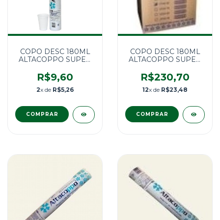
COPO DESC 180ML
COPO DESC 180ML
ALTACOPPO SUPER
ALTACOPPO SUPER
PREMIUM 100 UNID
PREMIUM 2500
UNID.
R$9,60
R$230,70
2
x de
R$5,26
12
x de
R$23,48