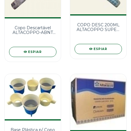
COPO DESC 200ML
Copo Descartável
ALTACOPPO SUPER
ALTACOPPO-ABNT
PREMIUM 100 UNID.
50ml 100 unid.
ESPIAR
ESPIAR
Base Plástica p/ Copo