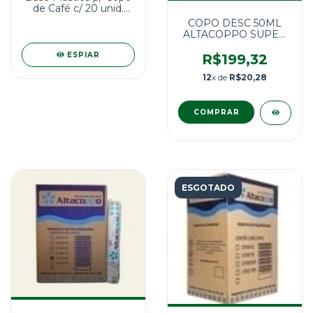
de Café c/ 20 unid.
JSN A7
COPO DESC 50ML
ALTACOPPO SUPER
PREMIUM 5000
UNID.
ESPIAR
R$199,32
12
x de
R$20,28
ESGOTADO