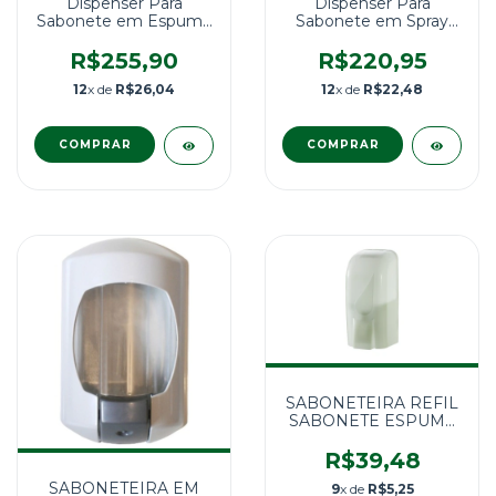
Dispenser Para
Dispenser Para
Sabonete em Espuma
Sabonete em Spray
Manual 800ml MOD
Manual 400ml MOD
Kimberly Clark
Kimberly Clark
R$255,90
R$220,95
12
x de
R$26,04
12
x de
R$22,48
SABONETEIRA REFIL
SABONETE ESPUMA
E SPRAY 600ML
DROPY Cloud
R$39,48
SABONETEIRA EM
9
x de
R$5,25