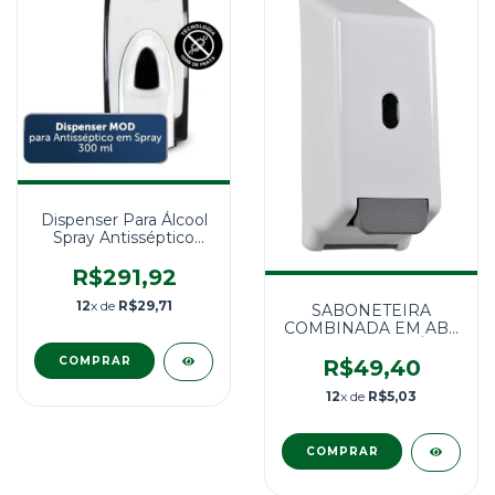
Dispenser Para Álcool
Spray Antisséptico
Manual 300ml MOD
Kimberly Clark
R$291,92
12
x de
R$29,71
SABONETEIRA
COMBINADA EM ABS
COM RESERVATÓRIO
CAPACIDADE 900 mL
R$49,40
BRANCA/CINZA
12
x de
R$5,03