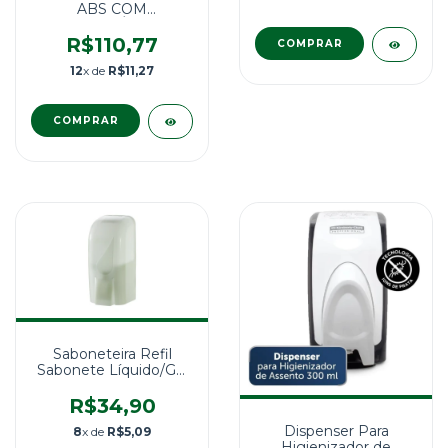
ABS COM
RESERVATÓRIO EM
POLICARBONATO
R$110,77
PARA 900 mL. COR:
12
x de
R$11,27
BRANCO/CRISTAL
Saboneteira Refil
Sabonete Líquido/Gel
Dropy Cloud – 800 ml
R$34,90
Dispenser Para
8
x de
R$5,09
Higienizador de