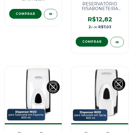
RESERVATÓRIO
P/SABONETEIRA
800ML
R$12,82
2
x de
R$7,03