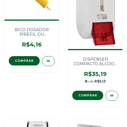
BICO DOSADOR
P/REFIL OU
RESERVATÓRIO
R$4,16
DISPENSER
COMPACTO ALCOOL
SPRAY BRANCA S/
RESERV.
R$35,19
8
x de
R$5,13