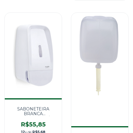
SABONETEIRA
BRANCA
REFIL/RESERVATÓRIO
800ML - INVOQ
R$55,85
12
x de
R$5,68