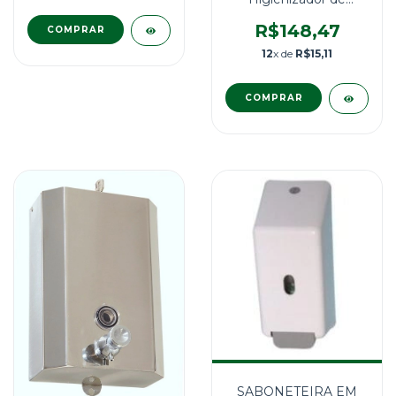
Assento Manual
300ml MOD Kimberly
R$148,47
Clark
12
x de
R$15,11
SABONETEIRA EM