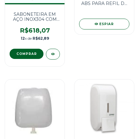
ABS PARA REFIL DE
800mL
BRANCA/CINZA - J7
SABONETEIRA EM
AÇO INOX304 COM
FECHADURA.
ESPIAR
RESERVATÓRIO 2
R$618,07
Litros - J16
12
x de
R$62,89