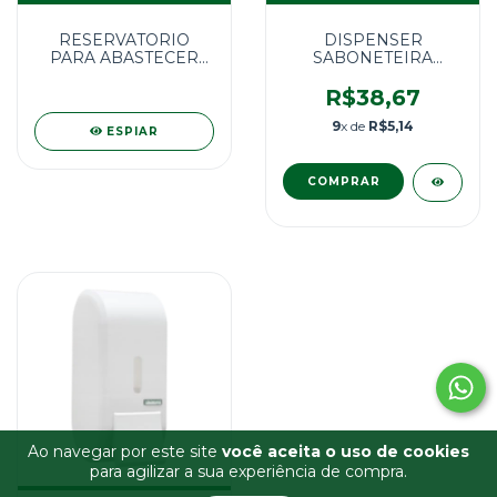
RESERVATORIO
DISPENSER
PARA ABASTECER
SABONETEIRA
PLUG 800ml
COMPACTA BRANCA
R$38,67
9
x de
R$5,14
ESPIAR
Ao navegar por este site
você aceita o uso de cookies
para agilizar a sua experiência de compra.