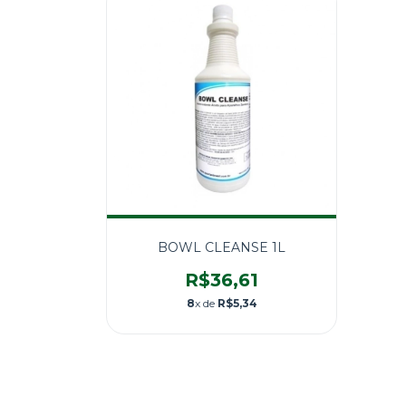
BOWL CLEANSE 1L
R$36,61
8
x de
R$5,34