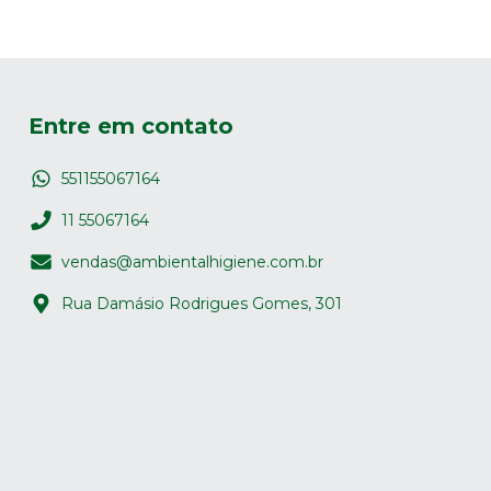
Entre em contato
551155067164
11 55067164
vendas@ambientalhigiene.com.br
Rua Damásio Rodrigues Gomes, 301