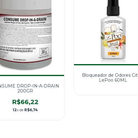
Bloqueador de Odores Cit
LePoo 60ML
NSUME DROP-IN-A-DRAIN
200GR
R$66,22
12
x de
R$6,74