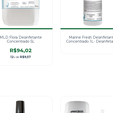
MLD Flora Desinfetante
Marine Fresh Desinfetan
Concentrado 5L
Concentrado 1L- Desinfet
Para Uso Geral
R$94,02
12
x de
R$9,57