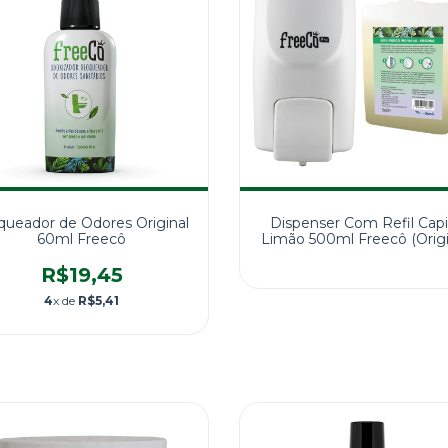
queador de Odores Original
Dispenser Com Refil Cap
60ml Freecô
Limão 500ml Freecô (Origi
R$19,45
4
x de
R$5,41