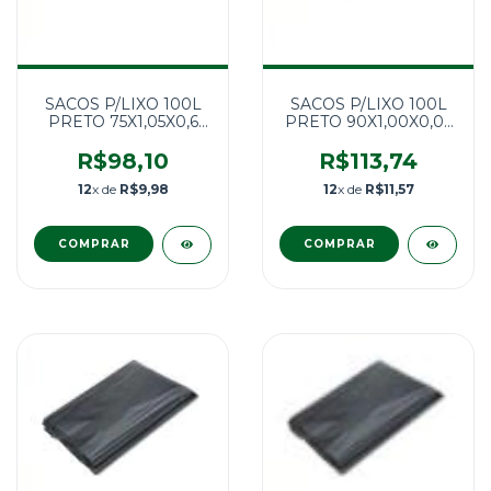
SACOS P/LIXO 100L
SACOS P/LIXO 100L
PRETO 75X1,05X0,6
PRETO 90X1,00X0,06
P6-BE100UN.
P6-BL 100UN.
R$98,10
R$113,74
12
x de
R$9,98
12
x de
R$11,57