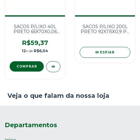
SACOS P/LIXO 40L
SACOS P/LIXO 200L
PRETO 65X70X0,06
PRETO 92X115X0,9 P9
100UN
100UN
R$59,37
12
x de
R$6,04
ESPIAR
Veja o que falam da nossa loja
Departamentos
Início