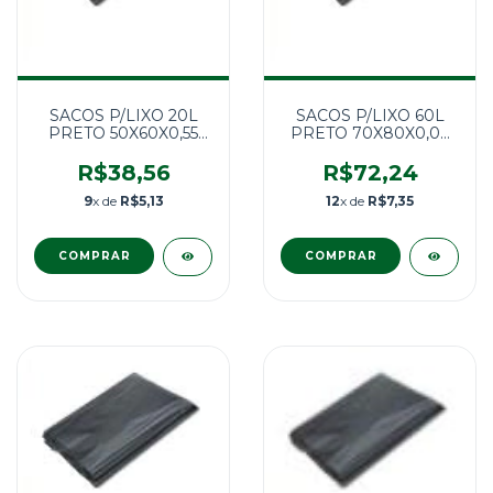
SACOS P/LIXO 20L
SACOS P/LIXO 60L
PRETO 50X60X0,55
PRETO 70X80X0,06
100UN
100UN.
R$38,56
R$72,24
9
x de
R$5,13
12
x de
R$7,35