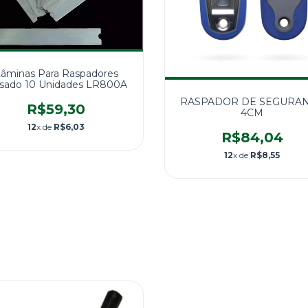
âminas Para Raspadores
sado 10 Unidades LR800A
RASPADOR DE SEGURA
R$59,30
4CM
12
x de
R$6,03
R$84,04
12
x de
R$8,55