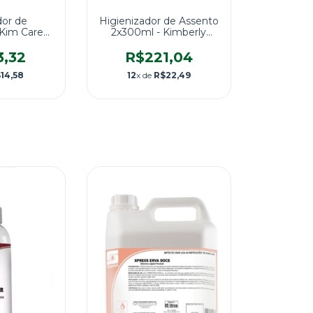
dor de
Higienizador de Assento
Kim Care
2x300ml - Kimberly
Montanha
Clark
ML
3,32
R$221,04
14,58
12
x de
R$22,49