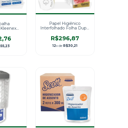
Papel Higiênico
oalha
Interfolhado Folha Dupla
o Kleenex®
Neve® 12000fls.
ha Dupla -
R$296,87
700 Folhas
2,76
12
x de
R$30,21
55,23