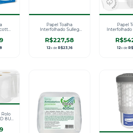
a
Papel Toalha
Papel T
cott
Interfolhado Sulleg
Interfolhad
Dupla -
Premium Folha Simples
Supreme Fol
 Folhas
- Caixa com 5.000
Caixa com 2.
9
R$227,58
R$54
Folhas
8
12
x de
R$23,16
12
x de
R$
 Rolo
 FD 8UN
9