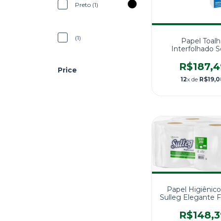
Preto (1)
(1)
Papel Toalh
Interfolhado S
Essential Folha 
Caixa com 2.400
R$187,4
Price
12
x de
R$19,0
Papel Higiênico
Sulleg Elegante
250M
R$148,3