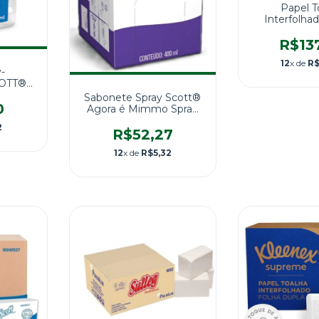
Papel T
Interfolha
Elegante Fol
Caixa com 2.
R$13
12
x de
R$
y-
COTT®
0ml -
Sabonete Spray Scott®
rk
0
Agora é Mimmo Spray
Uso Geral 400ml
2
R$52,27
12
x de
R$5,32