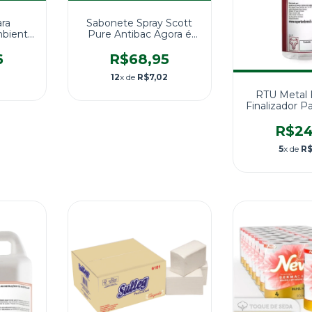
ara
Sabonete Spray Scott
mbiente
Pure Antibac Agora é
-Clark
Eversoft Sabonete Spray
1X400ML
6
R$68,95
1
12
x de
R$7,02
RTU Metal F
Finalizador Pa
300ml - 
R$24
5
x de
R$