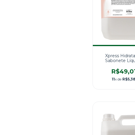
Xpress Hidrat
Sabonete Líq
Perolado 5
R$49,0
11
x de
R$5,3