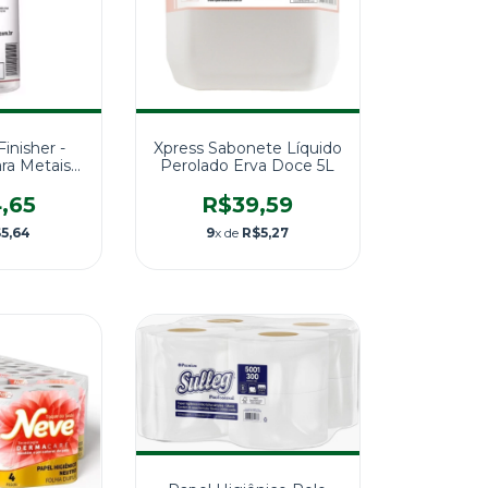
Xpress Sabonete Líquido
inisher -
Perolado Erva Doce 5L
ra Metais -
Spartan
R$39,59
,65
9
x de
R$5,27
5,64