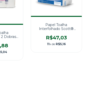
Papel Toalha
Interfolhado Scott®
oalha
Smart Folha Simples
o 2 Dobras
1000 Folhas
R$47,03
 fls Sulleg
11
x de
R$5,16
SIC
,88
5,04