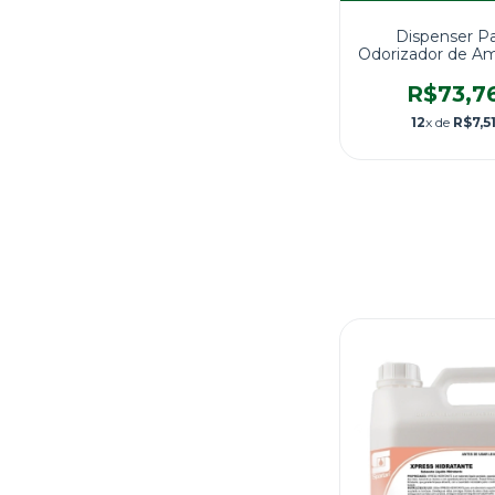
Dispenser P
Odorizador de A
SCOTT®Kimberly
R$73,7
12
x de
R$7,5