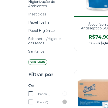
Higienização de
Ambientes
Inseticidas
Papel Toalha
Álcool Spra
Antisséptico S
Papel Higiênico
Spray Refil 30
Kimberly Cla
R$74,9
Sabonetes/Higiene
das Mãos
12
x de
R$7,6
Sanitários
VER MAIS
Filtrar por
Cor
Branco (1)
Prata (1)