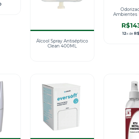
0
Odoriza
Ambientes 
Brisa Da 
1X48
R$14
12
x de
R$
Álcool Spray Antiséptico
Clean 400ML