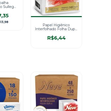
oalha
do Sulleg
ha Dupla -
400 Folhas
7,35
13,98
Papel Higiênico
Interfolhado Folha Dupla
Neve® 250fls.
R$6,44