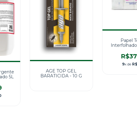
Papel T
Interfolhad
20x21 C/1.000
CLAS
R$37
9
x de
R$
AGE TOP GEL
rgente
BARATICIDA - 10 G
ado 5L
9
0