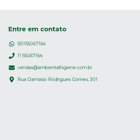
Entre em contato
551155067164
11 55067164
vendas@ambientalhigiene.com.br
Rua Damásio Rodrigues Gomes, 301