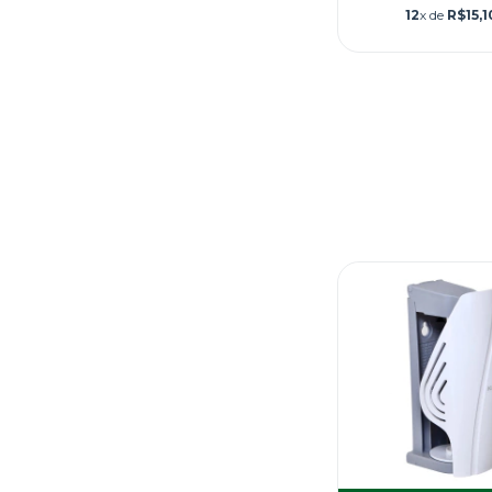
12
x de
R$15,1