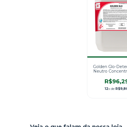
Golden Glo-Dete
Neutro Concentr
R$96,2
12
x de
R$9,8
Veja o que falam da nossa loja