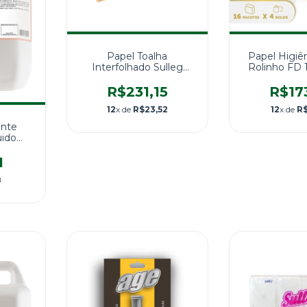
Papel Toalha
Papel Higiê
Interfolhado Sulleg
Rolinho FD
Classic Folha Simples -
30
Caixa com 6.000 Folhas
R$231,15
R$17
12
x de
R$23,52
12
x de
R$
ante
uido
L
1
8