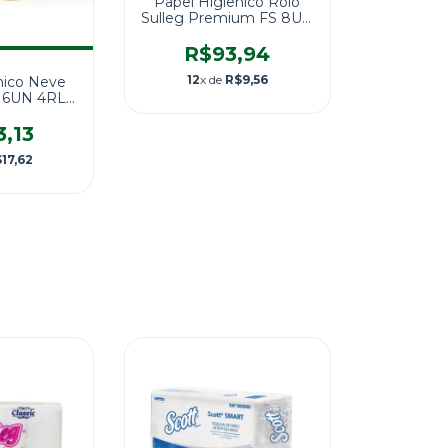
Papel Higiênico Rolo
Sulleg Premium FS 8UN
300M
R$93,94
12
x de
R$9,56
nico Neve
 16UN 4RL
M
3,13
17,62