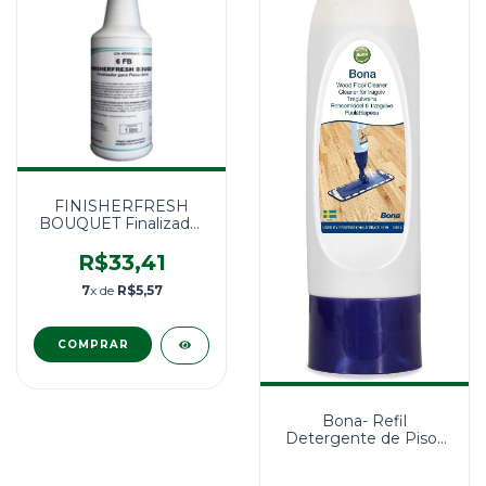
FINISHERFRESH
BOUQUET Finalizador
De Passadoria 1L
R$33,41
7
x de
R$5,57
Bona- Refil
Detergente de Pisos
de Madeira