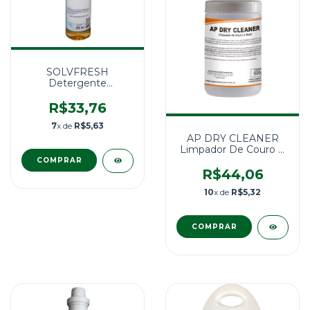
SOLVFRESH
Detergente
Desengordurante
300ml
R$33,76
7
x de
R$5,63
AP DRY CLEANER
Limpador De Couro A
Seco Spartan 500g
R$44,06
10
x de
R$5,32