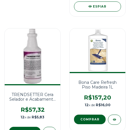
ESPIAR
Bona Care Refresh
Piso Madeira 1L
TRENDSETTER Cera
R$157,20
Selador e Acabamento
Para Pisos 1L
12
x de
R$16,00
R$57,32
12
x de
R$5,83