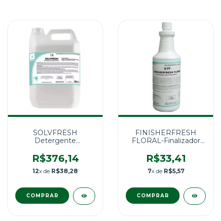
SOLVFRESH
FINISHERFRESH
Detergente
FLORAL-Finalizador
Desengordurante 5l
para Passadoria 1l
R$376,14
R$33,41
12
x de
R$38,28
7
x de
R$5,57