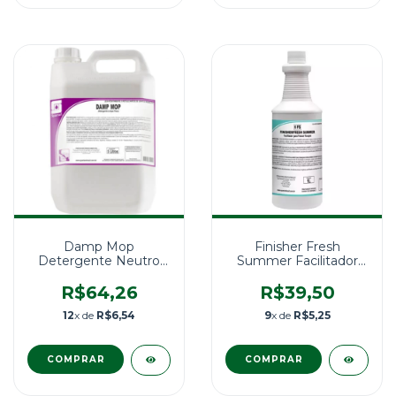
Damp Mop
Finisher Fresh
Detergente Neutro
Summer Facilitador
Concentrado 5L
para Passar Roupas - 1
Litro - Spartan
R$64,26
R$39,50
12
x de
R$6,54
9
x de
R$5,25